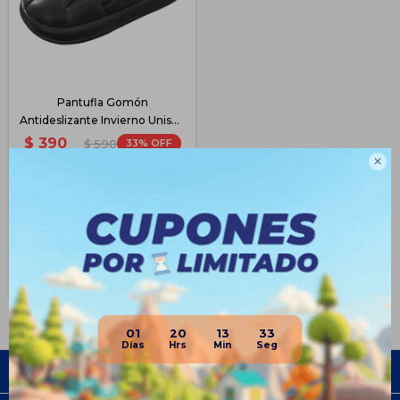
Pantufla Gomón
Antideslizante Invierno Unisex
- Negro
$
390
33
$
590

$
293
$
312
$
332
$
351
Disponible PickUp
Disponible Envío
01
20
13
33
Empresa