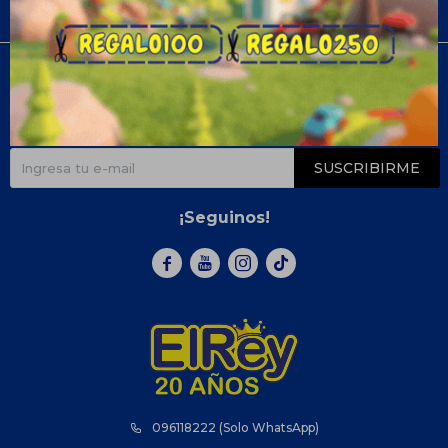
Compra
Newsletter
¡Suscribite y recibí todas nuestras novedades!
SUSCRIBIRME
¡Seguinos!



096118222 (Solo WhatsApp)