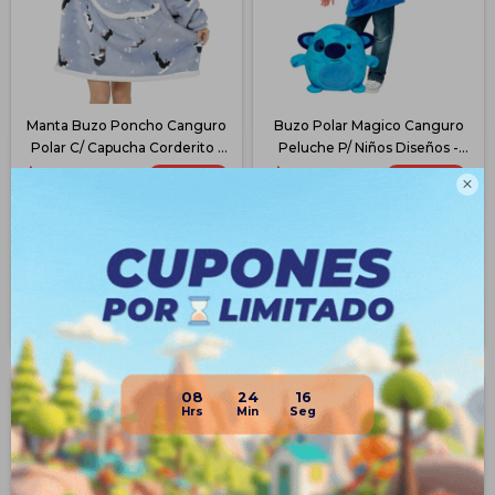
Manta Buzo Poncho Canguro
Buzo Polar Magico Canguro
Polar C/ Capucha Corderito -
Peluche P/ Niños Diseños -
Perrito
Azul
$
899
$
524
30
34
$
1.290
$
799

$
674
$
393
$
764
$
445
$
809
$
472
Disponible PickUp
Disponible Envío
Disponible Envío
08
24
16