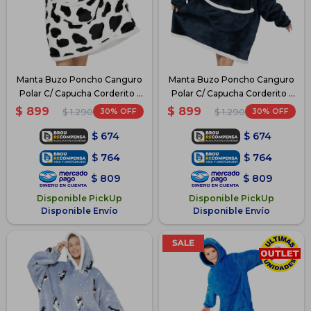
Manta Buzo Poncho Canguro
Manta Buzo Poncho Canguro
Polar C/ Capucha Corderito -
Polar C/ Capucha Corderito -
Negro/Blanco
Azul
$
899
$
899
30
30
$
1.290
$
1.290
$
674
$
674
$
764
$
764
$
809
$
809
Disponible PickUp
Disponible PickUp
Disponible Envío
Disponible Envío