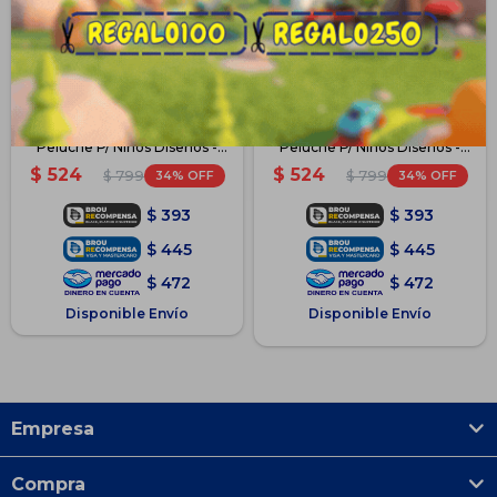
Buzo Polar Magico Canguro
Buzo Polar Magico Canguro
Peluche P/ Niños Diseños -
Peluche P/ Niños Diseños -
Verde
Violeta
$
524
$
524
34
34
$
799
$
799
$
393
$
393
$
445
$
445
$
472
$
472
Disponible Envío
Disponible Envío
Empresa
Compra