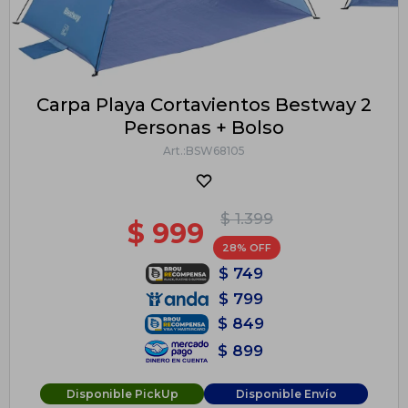
Carpa Playa Cortavientos Bestway 2
Personas + Bolso
BSW68105
$
1.399
$
999
28
$
749
$
799
$
849
$
899
Disponible PickUp
Disponible Envío