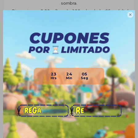
sombra.
• Dimensiones: 2,00m (largo) x 1,20m (ancho) x 95cm (alto)

Planes de cuotas
Envíos
Medios de pago
23
24
04
Productos que te pueden interesar