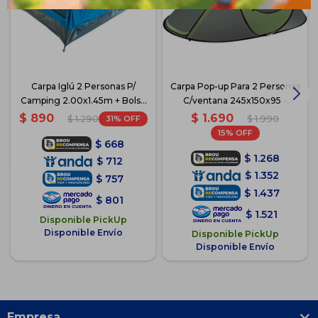
Carpa Iglú 2 Personas P/
Carpa Pop-up Para 2 Personas
Camping 2.00x1.45m + Bolso
C/ventana 245x150x95 -
- Azul Claro
Verde
$
1.690
$
890
31
$
1.990
$
1.290
15
$
668
$
1.268
$
712
$
1.352
$
757
$
1.437
$
801
$
1.521
Disponible PickUp
Disponible Envío
Disponible PickUp
Disponible Envío
Empresa