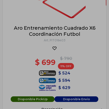
Aro Entrenamiento Cuadrado X6
Coordinación Futbol
FIT016403
$
790
$
699
11
$
524
$
594
$
629
Disponible PickUp
Disponible Envío