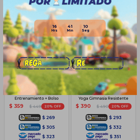
Productos que te pueden interesar
16
41
10
Escalera De Coordinación Y
Flex Ring Áro De Pilates P/
Entrenamiento + Bolso
Yoga Gimnasia Resistente
$
359
$
390
20
20
$
449
$
490
$
269
$
293
$
305
$
332
$
323
$
351