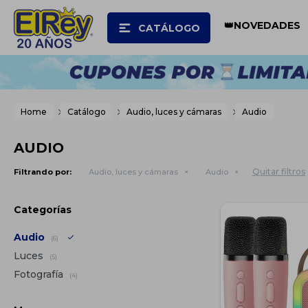
👑NOVEDADES
CATÁLOGO
Home
Catálogo
Audio, luces y cámaras
Audio
AUDIO
Quitar filtros
Filtrando por:
Audio, luces y cámaras
Audio
Categorías
Audio
(6)
Luces
(5)
Fotografía
(4)