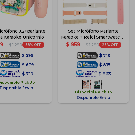
icrófono X2+parlante
Set Micrófono Parlante
ña Karaoke Unicornio
Karaoke + Reloj Smartwatch -
Rosa
9
$
959
38
25
$
1.290
$
1.290
$
599
$
719
$
679
$
815
$
719
$
863
Disponible PickUp
Disponible Envío
Disponible PickUp
Disponible Envío