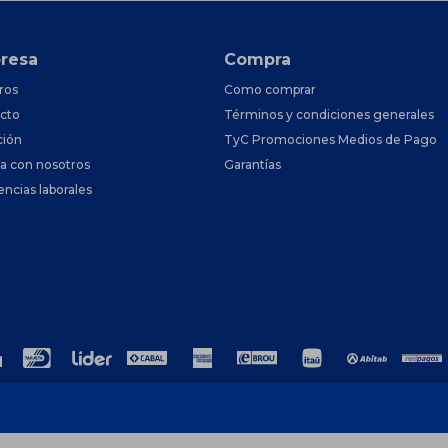
resa
Compra
ros
Como comprar
cto
Términos y condiciones generales
ción
TyC Promociones Medios de Pago
ja con nosotros
Garantías
encias laborales