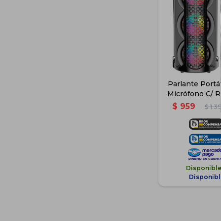
Parlante Portá
Micrófono C/ 
$
959
$
1.3
Disponibl
Disponibl