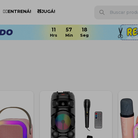
🏋️‍♂️ENTRENÁ!
🧸JUGÁ!