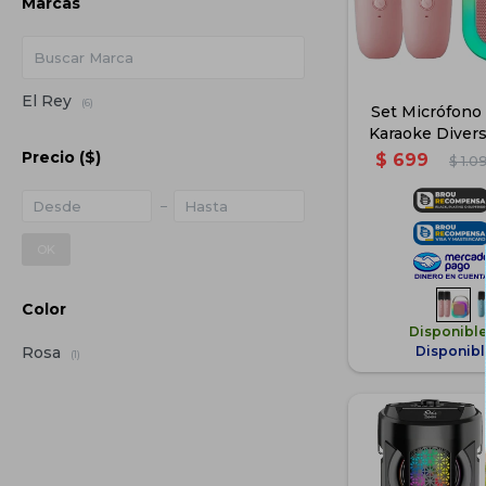
Marcas
El Rey
(6)
Set Micrófono
Karaoke Diversi
Ros
Precio
($)
$
699
$
1.0
OK
Color
Disponibl
Disponibl
Rosa
(1)