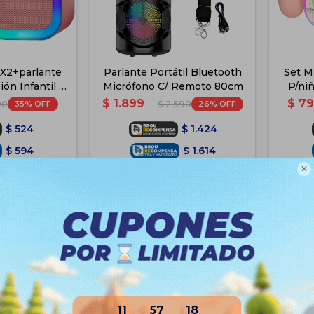
 X2+parlante
Parlante Portátil Bluetooth
Set M
ón Infantil -
Micrófono C/ Remoto 80cm
P/ni
a
$
1.899
$
79
35
26
90
$
2.590
$
524
$
1.424
$
594
$
1.614

$
629
$
1.709
Disponible PickUp
Disponible Envío
e PickUp
e Envío
11
57
18