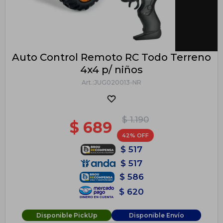
Auto Control Remoto RC Todo Terreno
4x4 p/ niños
JUG020013-NR
$
1.190
$
689
42
$
517
$
517
$
586
$
620
Disponible PickUp
Disponible Envío