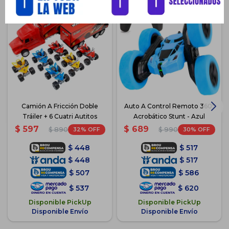
Camión A Fricción Doble
Auto A Control Remoto 360º
Tráiler + 6 Cuatri Autitos
Acrobático Stunt - Azul
$
597
$
689
32
30
$
890
$
990
$
448
$
517
$
448
$
517
$
507
$
586
$
537
$
620
Disponible PickUp
Disponible PickUp
Disponible Envío
Disponible Envío