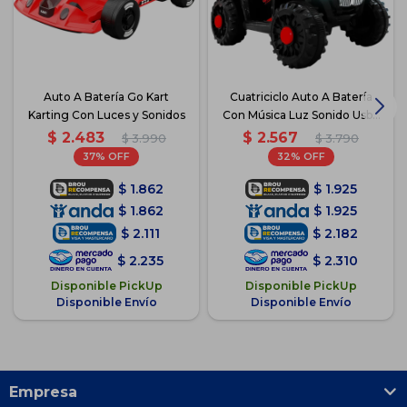
Auto A Batería Go Kart
Cuatriciclo Auto A Batería
Karting Con Luces y Sonidos
Con Música Luz Sonido Usb -
Rojo
$
2.483
$
2.567
$
3.990
$
3.790
37
32
$
1.862
$
1.925
$
1.862
$
1.925
$
2.111
$
2.182
$
2.235
$
2.310
Disponible PickUp
Disponible PickUp
Disponible Envío
Disponible Envío
Empresa