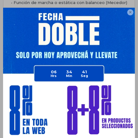
• Función de marcha o estática con balanceo (Mecedor)

• Puertas laterales y guarda bultos trasero
• Cinturón de seguridad
• Soporta hasta 30Kg
• LED en tablero indicador de carga
• Incluye cargador
• Batería de 2x 6v4A
06
34
41
• Medidas del producto 115*70*70CM
• Medidas del Packing 101*70*39CM
GARANTÍA
3 meses. Aplica solo sobre el sistema eléctrico por
defectos de fabricación. En caso de notar una falla por mal
ensamblado, sobrepeso, golpes o mal uso, la garantía
queda inmediatamente anulada en su totalidad. No cubre