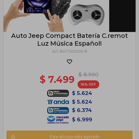
Auto Jeep Compact Batería C.remot
Luz Música Español!
BAT001006-B
$
8.990
$
7.499
16
$
5.624
$
5.624
$
6.374
$
6.999
Este artículo está agotado.