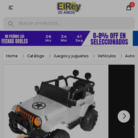
0

Home
Catálogo
Juegos y juguetes
Vehículos
Autos