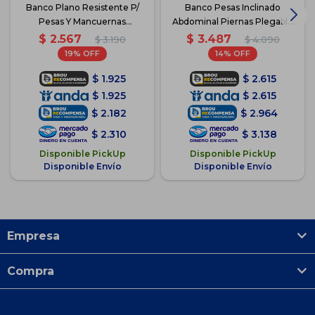
Banco Plano Resistente P/
Banco Pesas Inclinado
Pesas Y Mancuernas
Abdominal Piernas Plegable
Gimnasio
+acc
$
2.567
$
3.487
$
3.190
$
4.090
19
14
$
1.925
$
2.615
$
1.925
$
2.615
$
2.182
$
2.964
$
2.310
$
3.138
Disponible PickUp
Disponible PickUp
Disponible Envío
Disponible Envío
Empresa
Compra