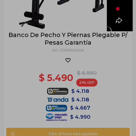
Banco De Pecho Y Piernas Plegable P/
Pesas Garantía
GYM004004
$
6.990
$
5.490
21
$
4.118
$
4.118
$
4.667
$
4.990
Este artículo está agotado.