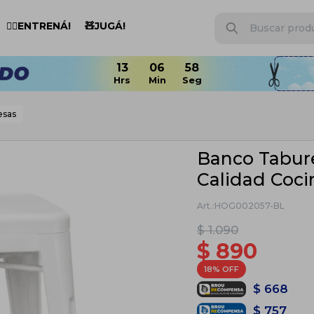
🏋️‍♂️ENTRENÁ!
🧸JUGÁ!
esas
Banco Tabure
Calidad Coci
HOG002057-BL
$
1.090
$
890
18
$
668
$
757