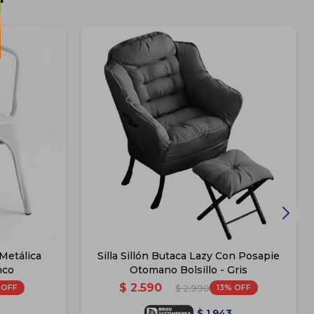
 Metálica
Silla Sillón Butaca Lazy Con Posapie
nco
Otomano Bolsillo - Gris
$
2.590
13
$
2.990
$
1.943