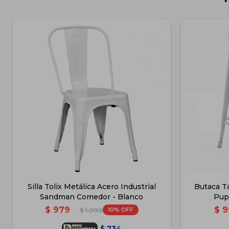
Silla Tolix Metálica Acero Industrial
Butaca Ta
Sandman Comedor - Blanco
Pup
$
979
$
9
10
$
1.090
$
734