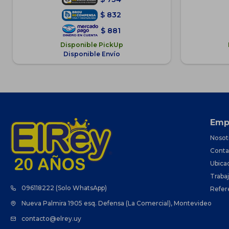
$
832
$
881
Disponible PickUp
Disponible Envío
Emp
Nosot
Conta
Ubica
Traba
096118222 (Solo WhatsApp)
Refer
Nueva Palmira 1905 esq. Defensa (La Comercial), Montevideo
contacto@elrey.uy