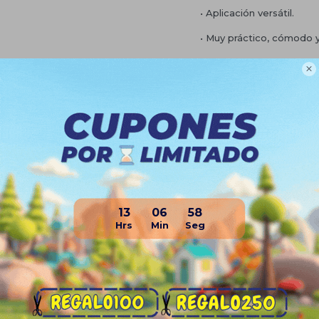
• Aplicación versátil.
• Muy práctico, cómodo 
• Construido en metal re

• Dimensiones: 31cm (larg
• Soporta hasta 150 kg.
Planes de cuotas
Envíos
Medios de pago
13
06
58
Productos que te pueden interesa