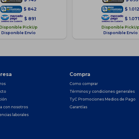
$
842
$
1.01
$
891
$
1.07
Disponible PickUp
Disponible PickU
Disponible Envío
Disponible Envío
resa
Compra
ros
Como comprar
cto
Términos y condiciones generales
ción
TyC Promociones Medios de Pago
ja con nosotros
Garantías
encias laborales