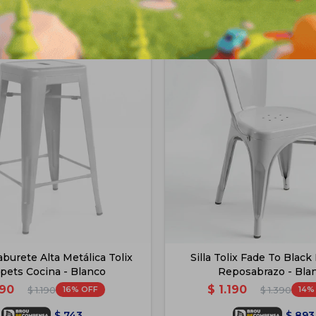
burete Alta Metálica Tolix
Silla Tolix Fade To Black
pets Cocina - Blanco
Reposabrazo - Bla
90
$
1.190
16
14
$
1.190
$
1.390
$
743
$
893