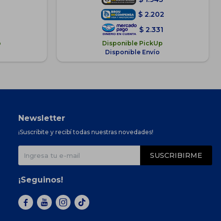
2
$
2.202
1
$
2.331
p
Disponible PickUp
Disponible Envío
Newsletter
¡Suscribite y recibí todas nuestras novedades!
SUSCRIBIRME
¡Seguinos!


