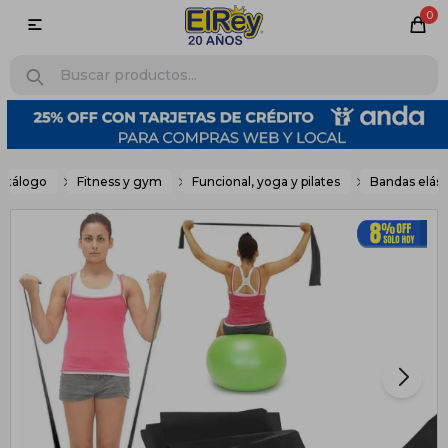
0

atálogo
Fitness y gym
Funcional, yoga y pilates
Bandas elást