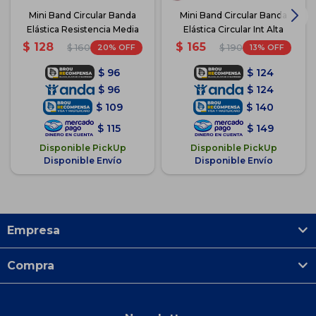
Mini Band Circular Banda
Mini Band Circular Banda
Elástica Resistencia Media
Elástica Circular Int Alta
$
128
$
165
20
13
$
160
$
190
$
96
$
124
$
96
$
124
$
109
$
140
$
115
$
149
Disponible PickUp
Disponible PickUp
Disponible Envío
Disponible Envío
Empresa
Compra