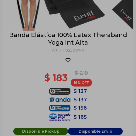
Banda Elástica 100% Latex Theraband
Yoga Int Alta
FIT025007-A
$
219
$
183
16
$
137
$
137
$
156
$
165
Disponible PickUp
Disponible Envío