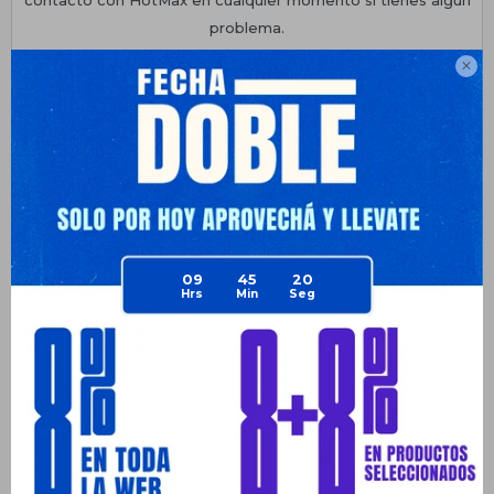
problema.
• Medias: 160x64x84cm

Planes de cuotas
Envíos
Medios de pago
09
45
20
Productos que te pueden interesar