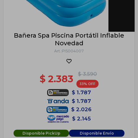
Bañera Spa Piscina Portátil Inflable
Novedad
PIS004007
$
3.590
$
2.383
33
$
1.787
$
1.787
$
2.026
$
2.145
Disponible PickUp
Disponible Envío