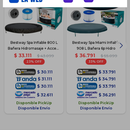
Bestway Spa Inflable 800 L
Bestway Spa Miami Inflable
Bañera Hidromasaje + Acces -
908 L Bañera 6p Hidro
Negro/Blanco
$
33.111
$
36.791
$
43.099
$
55.099
23
33
$
30.111
$
33.791
$
31.111
$
34.791
$
30.111
$
33.791
$
32.611
$
36.291
Disponible PickUp
Disponible PickUp
Disponible Envío
Disponible Envío