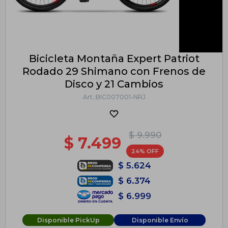
Bicicleta Montaña Expert Patriot
Rodado 29 Shimano con Frenos de
Disco y 21 Cambios
BIC007001-NRJ
$
9.990
$
7.499
24
$
5.624
$
6.374
$
6.999
Disponible PickUp
Disponible Envío