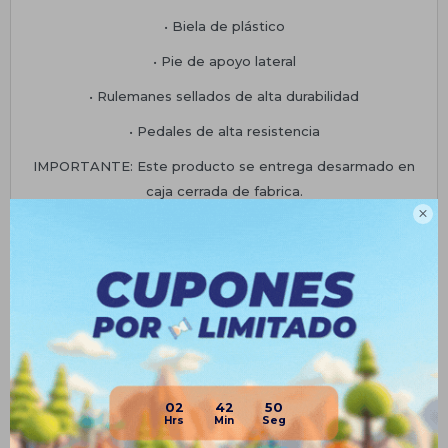
• Biela de plástico
• Pie de apoyo lateral
• Rulemanes sellados de alta durabilidad
• Pedales de alta resistencia
IMPORTANTE: Este producto se entrega desarmado en
caja cerrada de fabrica.

GARANTÍA
3 meses sobre el cuadro de hierro por defectos de
fabricación. 30 días corridos sobre el resto de los
componentes por defectos de fabricación, en caso de
notar una falla por mal ensamblado, sobrepeso, golpes o
mal uso; la garantía queda inmediatamente anulada en su
totalidad
02
42
50
Planes de cuotas