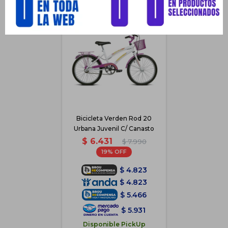
Bicicleta Verden Rod 20
Urbana Juvenil C/ Canasto
$
6.431
$
7.990
19
$
4.823
$
4.823
$
5.466
$
5.931
Disponible PickUp