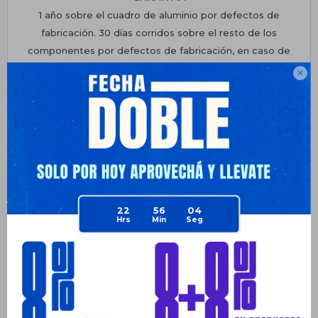
1 año sobre el cuadro de aluminio por defectos de
fabricación. 30 días corridos sobre el resto de los
componentes por defectos de fabricación, en caso de
notar una falla por mal ensamblado, sobrepeso, golpes o

mal uso; la garantía queda inmediatamente anulada en su
totalidad
Planes de cuotas
Envíos
Medios de pago
22
56
04
Productos que te pueden interesar