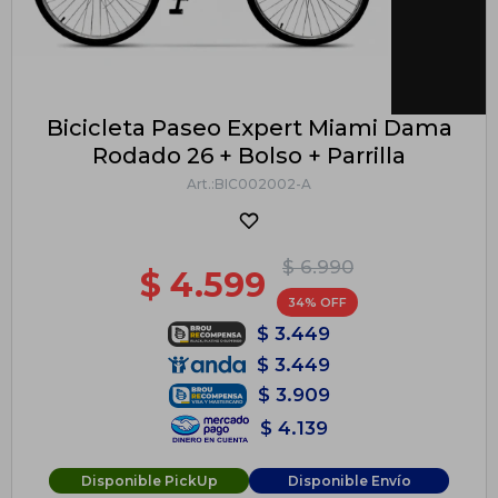
Bicicleta Paseo Expert Miami Dama
Rodado 26 + Bolso + Parrilla
BIC002002-A
$
6.990
$
4.599
34
$
3.449
$
3.449
$
3.909
$
4.139
Disponible PickUp
Disponible Envío