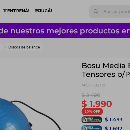
🏋️‍♂️ENTRENÁ!
🧸JUGÁ!
Discos de balance
Bosu Media 
Tensores p/P
FIT023101
$
2.490
$
1.990
20
$
1.493
$
1.692