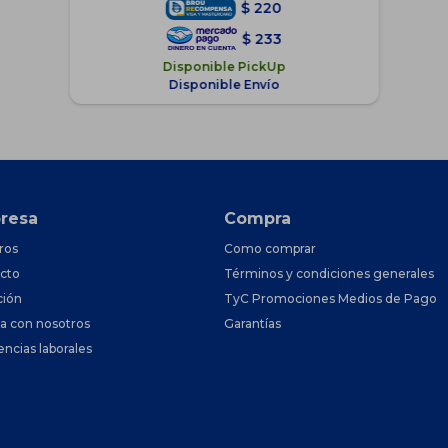
$
220
$
233
Disponible PickUp
Disponible Envío
resa
Compra
ros
Como comprar
cto
Términos y condiciones generales
ción
TyC Promociones Medios de Pago
ja con nosotros
Garantías
encias laborales