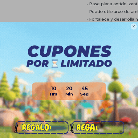
• Base plana antidelizan
• Puede utilizarce de am
• Fortalece y desarrolla
• Entrenamiento de estabi

• Bandas elásticas con
• Incluye inflador
Planes de cuotas
Envíos
Medios de pago
10
20
44
Productos que te pueden interesa