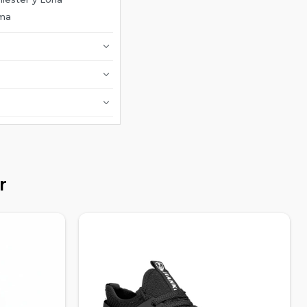
oma
r