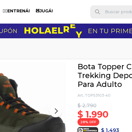
🏋️‍♂️ENTRENÁ!
🧸JUGÁ!
Bota Topper C
Trekking Depo
Para Adulto
TOP53103-40
$
2.790
$
1.990
28
$
1.493