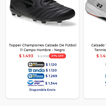
Topper Championes Calzado De Fútbol
Calzado
11 Campo Hombre - Negro
Tennis
$
1.493
$
1.
37
$
2.390
$
1.120
$
1.120
$
1.269
$
1.344
Disponible Envío