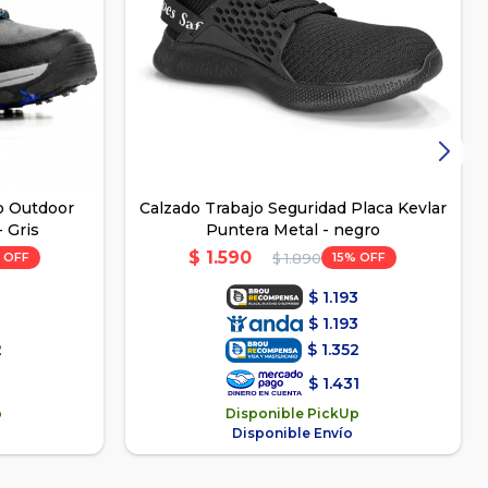
o Outdoor
Calzado Trabajo Seguridad Placa Kevlar
 Gris
Puntera Metal - negro
$
1.590
15
$
1.890
3
$
1.193
3
$
1.193
2
$
1.352
1
$
1.431
p
Disponible PickUp
Disponible Envío