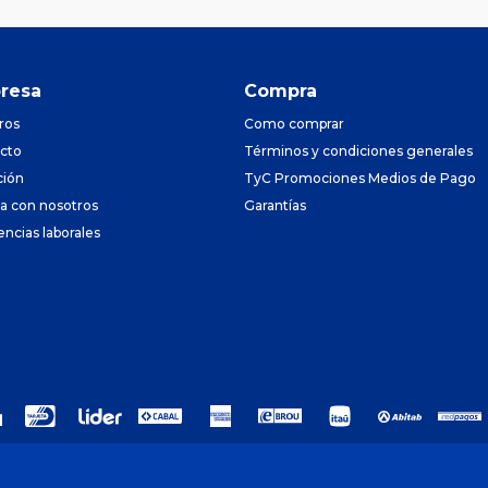
resa
Compra
ros
Como comprar
cto
Términos y condiciones generales
ción
TyC Promociones Medios de Pago
ja con nosotros
Garantías
encias laborales