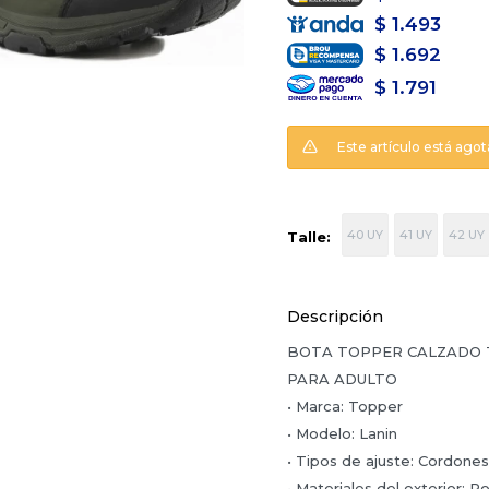
$
1.493
$
1.692
$
1.791
Este artículo está agot
40 UY
41 UY
42 UY
Talle:
Descripción
BOTA TOPPER CALZADO 
PARA ADULTO
• Marca: Topper
• Modelo: Lanin
• Tipos de ajuste: Cordones
• Materiales del exterior: P