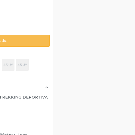
ado.
43 UY
45 UY
TREKKING DEPORTIVA
oliéster y Lona