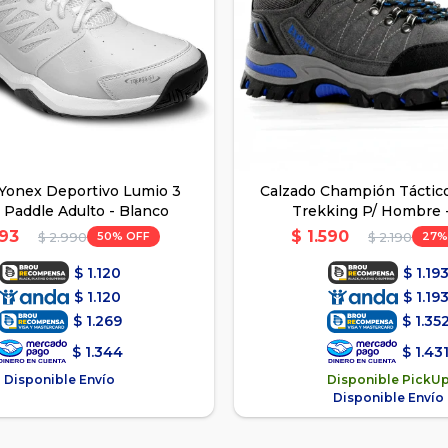
 Yonex Deportivo Lumio 3
Calzado Champión Táctic
 Paddle Adulto - Blanco
Trekking P/ Hombre -
493
$
1.590
50
27
$
2.990
$
2.190
$
1.120
$
1.19
$
1.120
$
1.19
$
1.269
$
1.35
$
1.344
$
1.43
Disponible Envío
Disponible PickU
Disponible Envío