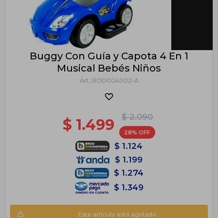
Buggy Con Guía y Capota 4 En 1
Musical Bebés Niños
ROD004002-A
$
2.090
$
1.499
28
$
1.124
$
1.199
$
1.274
$
1.349
Este artículo está agotado.