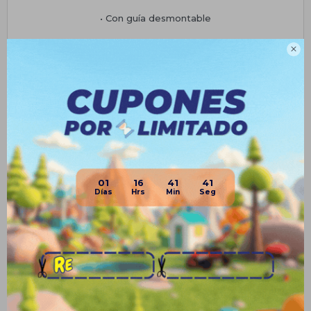
• Con guía desmontable
• Botones musicales en el volante, Funciona con 2 pilas AA

(No incluídas)
• Fácil de ensamblar: no necesita herramientas.
Planes de cuotas
Envíos
Medios de pago
01
16
41
41
Productos que te pueden interesar