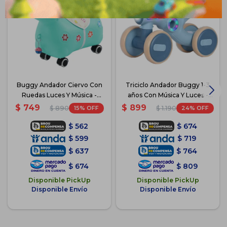
Buggy Andador Ciervo Con
Triciclo Andador Buggy 1-3
Ruedas Luces Y Música -
años Con Música Y Luces -
Celeste
Azul
$
749
$
899
15
24
$
890
$
1.190
$
562
$
674
$
599
$
719
$
637
$
764
$
674
$
809
Disponible PickUp
Disponible PickUp
Disponible Envío
Disponible Envío