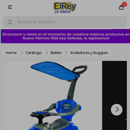
0

Home
Catálogo
Bebés
Andadores y buggies