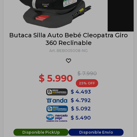
Butaca Silla Auto Bebé Cleopatra Giro
360 Reclinable
BEB005008-NG
$
7.990
$
5.990
25
$
4.493
$
4.792
$
5.092
$
5.490
Disponible PickUp
Disponible Envío