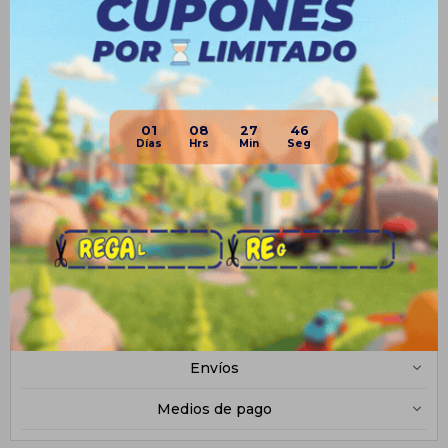
• Almohadillas protectoras en los hombros y hebilla central.
• Acolchado interior desmontable, adaptable al grupo de
uso y lavable.
01
08
27
45
• Funda acolchada, desmontable y lavable, para mantener la
silla siempre limpia.
• Dimensiones: 50cm (largo) x 49cm (ancho) x 61cm (alto)
Planes de cuotas
Envíos
Medios de pago