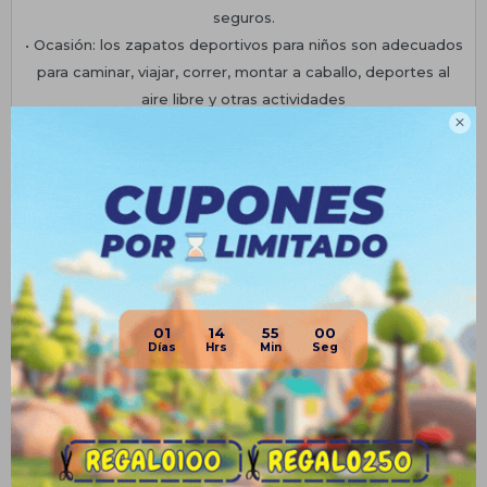
seguros.
• Ocasión: los zapatos deportivos para niños son adecuados
para caminar, viajar, correr, montar a caballo, deportes al
aire libre y otras actividades

• Parte superior transpirable: los zapatos de baloncesto
para niños con suavidad tejida para mantener los pies secos
y excelente transpirable
Planes de cuotas
Envíos
Medios de pago
01
14
55
00
Productos que te pueden interesar