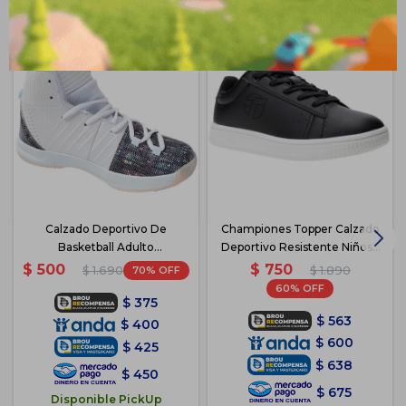
Calzado Deportivo De
Championes Topper Calzado
Basketball Adulto
Deportivo Resistente Niños -
Championes - Blanco
Negro 2
$
750
$
500
70
$
1.890
$
1.690
60
$
375
$
563
$
400
$
600
$
425
$
638
$
450
$
675
Disponible PickUp