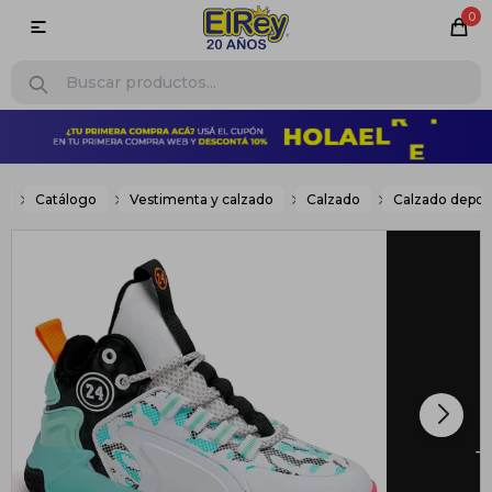
0

e
Catálogo
Vestimenta y calzado
Calzado
Calzado depor