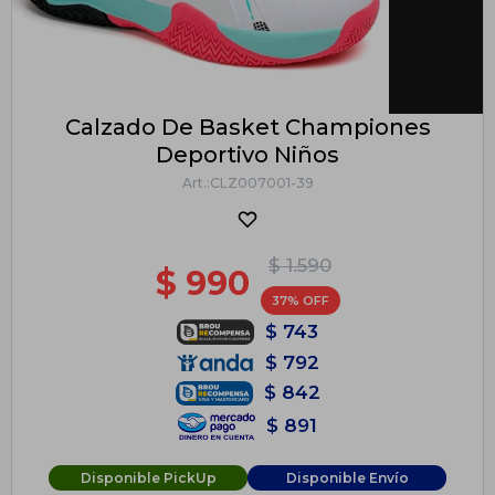
Calzado De Basket Championes
Deportivo Niños
CLZ007001-39
$
1.590
$
990
37
$
743
$
792
$
842
$
891
Disponible PickUp
Disponible Envío