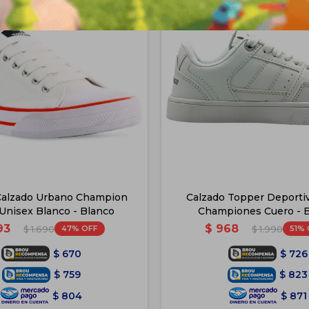
Calzado Urbano Champion
Calzado Topper Deporti
Unisex Blanco - Blanco
Championes Cuero - 
93
$
968
47
51
$
1.690
$
1.990
$
670
$
726
$
759
$
823
$
804
$
871