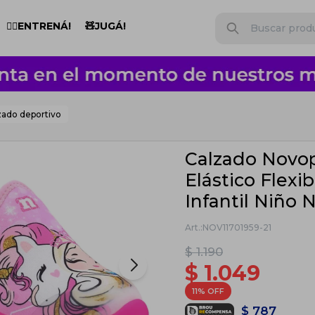
🏋️‍♂️ENTRENÁ!
🧸JUGÁ!
zado deportivo
Calzado Novo
Elástico Flexib
Infantil Niño 
NOV11701959-21
$
1.190
$
1.049
11
$
787