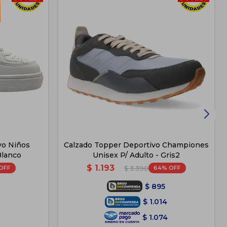
vo Niños
Calzado Topper Deportivo Championes
Blanco
Unisex P/ Adulto - Gris2
$
1.193
64
$
3.390
$
895
$
1.014
$
1.074