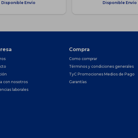
Disponible Envío
Disponible Envío
resa
Compra
ros
Como comprar
cto
Términos y condiciones generales
ción
TyC Promociones Medios de Pago
ja con nosotros
Garantías
encias laborales