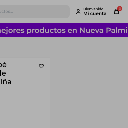
0
pé
le
Niña