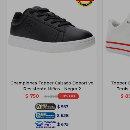
Championes Topper Calzado Deportivo
Topper 
Resistente Niños - Negro 2
Tenis 
$
750
$
8
60
$
1.890
$
563
$
638
$
675