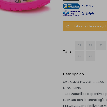
$
892
$
944
Este artículo está agot
27
28
21
Talle:
25
26
Descripción
CALZADO NOVOPÉ ELÁSTI
NIÑO NIÑA
• Las zapatillas deportivas
cuentan con la tecnología
FLEXIBLE, antideslizante y 