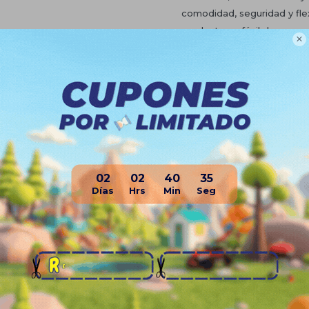
comodidad, seguridad y flex
producto es fácil de poner,

cordones, brindando practi
independencia para los má
• Cierre: ajuste fácil
Planes de cuotas
Envíos
Medios de pago
02
02
40
35
Productos que te pueden interesa