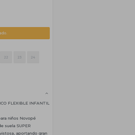
ado.
22
23
24
CO FLEXIBLE INFANTIL
 para niños Novopé
 de suela SUPER
vistosa, aportando gran