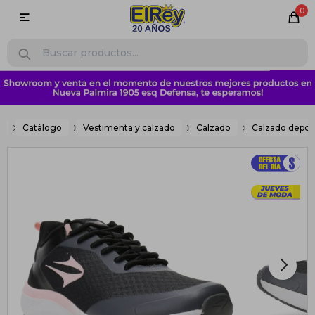
0

e
Catálogo
Vestimenta y calzado
Calzado
Calzado depor