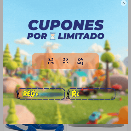

Planes de cuotas
Envíos
Medios de pago
23
23
23
Productos que te pueden interesar