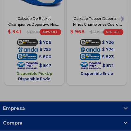
Calzado De Basket
Calzado Topper Deportivo
Championes Deportivo Niños
Niños Championes Cuero -
- Azul
Blanco
$
941
$
968
40
51
$
1.590
$
1.990
$
706
$
726
$
753
$
774
$
800
$
823
$
847
$
871
Disponible PickUp
Disponible Envío
Disponible Envío
Empresa
Compra