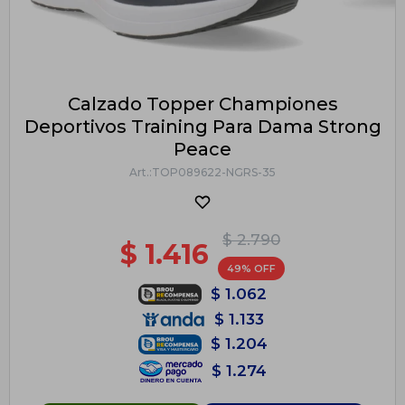
Calzado Topper Championes
Deportivos Training Para Dama Strong
Peace
TOP089622-NGRS-35
$
2.790
$
1.416
49
$
1.062
$
1.133
$
1.204
$
1.274