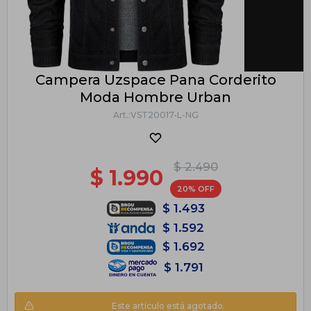
Campera Uzspace Pana Corderito
Moda Hombre Urban
VST20017-L-NG
$
2.490
$
1.990
20
$
1.493
$
1.592
$
1.692
$
1.791
Este artículo está agotado.