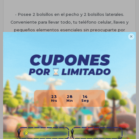
• Posee 2 bolsillos en el pecho y 2 bolsillos laterales.
Conveniente para llevar todo, tu teléfono celular, llaves y
pequeños elementos esenciales sin preocuparte por

perderlos.
• Cierre frontal de botón a presión, diseño de solapa, puños
y dobladillo ajustables.
Planes de cuotas
Envíos
23
28
14
Medios de pago