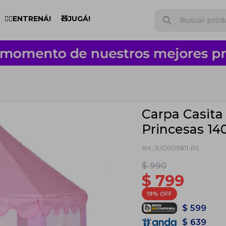
🏋️‍♂️ENTRENÁ!
🧸JUGÁ!
Carpa Casita 
Princesas 1
JUG009811-RS
$
990
$
799
19
$
599
$
639