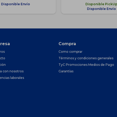
Disponible Envío
Disponible PickU
Disponible Envío
resa
Compra
ros
Como comprar
cto
Términos y condiciones generales
ción
TyC Promociones Medios de Pago
ja con nosotros
Garantías
encias laborales