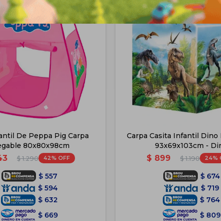
antil De Peppa Pig Carpa
Carpa Casita Infantil Dino
egable 80x80x98cm
93x69x103cm - Di
43
$
899
42
24
$
1.290
$
1.190
$
557
$
674
$
594
$
719
$
632
$
764
$
669
$
809