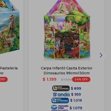
 Pastelería
Carpa Infantil Casita Exterior
no
Dinosaurios 99cmx130cm
$
1.199
24
$
1.590
$
899
$
959
$
1.019
$
1.079