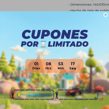
• Dimensiones: 140x135c
• Hecha de tela de poliés

• Duradera y resistente
Planes de cuotas
Envíos
Medios de pago
01
08
53
16
Productos que te pueden interesa