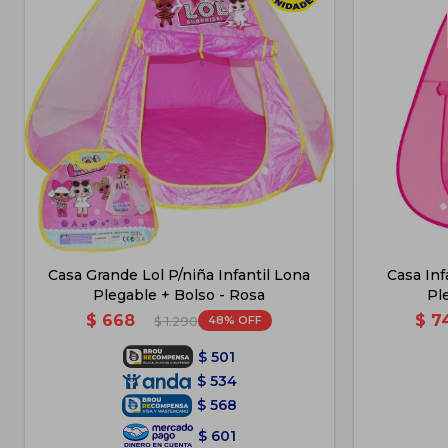
Casa Grande Lol P/niña Infantil Lona
Casa Inf
Plegable + Bolso - Rosa
Pl
$
668
$
7
48
$
1.290
$
501
$
534
$
568
$
601