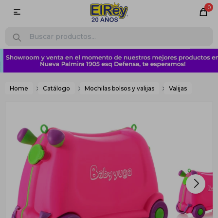
0

Home
Catálogo
Mochilas bolsos y valijas
Valijas