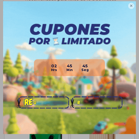

Planes de cuotas
Envíos
Medios de pago
02
45
45
Productos que te pueden interesar