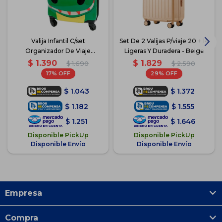
Valija Infantil C/set
Set De 2 Valijas P/viaje 20 + 14
Organizador De Viaje
Ligeras Y Duradera - Beige
Animales - Dino
$
1.390
$
1.829
$
1.690
$
2.590
17
29
$
1.043
$
1.372
$
1.182
$
1.555
$
1.251
$
1.646
Disponible PickUp
Disponible PickUp
Disponible Envío
Disponible Envío
Empresa
Compra