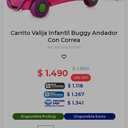
Carrito Valija Infantil Buggy Andador
Con Correa
JUG014003-RS
$
1.890
$
1.490
21
$
1.118
$
1.267
$
1.341
Disponible PickUp
Disponible Envío