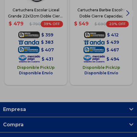
Cartuchera Escolar Liceal
Cartuchera Barbie Escolar
Grande 22x12cm Doble Cierre
Doble Cierre Capacidad
- Negro
$
479
$
549
39
20
$
790
$
690
$
359
$
412
$
383
$
439
$
407
$
467
$
431
$
494
Disponible PickUp
Disponible PickUp
Disponible Envío
Disponible Envío
Empresa
Compra