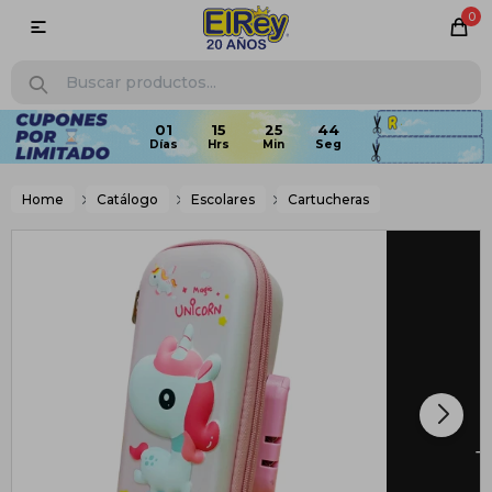
0

01
15
25
43
Home
Catálogo
Escolares
Cartucheras