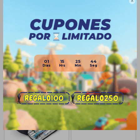

Envíos
Medios de pago
01
15
25
43
Productos que te pueden interesar