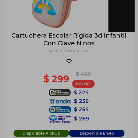
Cartuchera Escolar Rigida 3d Infantil
Con Clave Niños
ESC005004-UNIC
$
490
$
299
38
$
224
$
239
$
254
$
269
Disponible PickUp
Disponible Envío