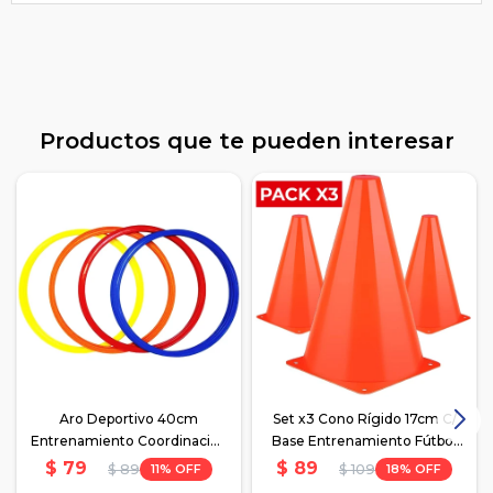
Productos que te pueden interesar
Aro Deportivo 40cm
Set x3 Cono Rígido 17cm C/
Entrenamiento Coordinación
Base Entrenamiento Fútbol
Fútbol
Hockey
$
79
$
89
11
18
$
89
$
109