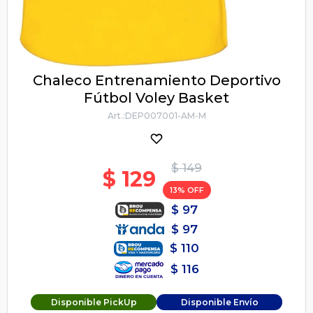
Chaleco Entrenamiento Deportivo
Fútbol Voley Basket
DEP007001-AM-M
$
149
$
129
13
$
97
$
97
$
110
$
116
Disponible PickUp
Disponible Envío