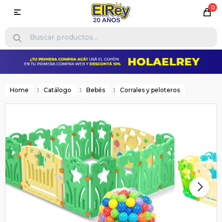
0

Home
Catálogo
Bebés
Corrales y peloteros