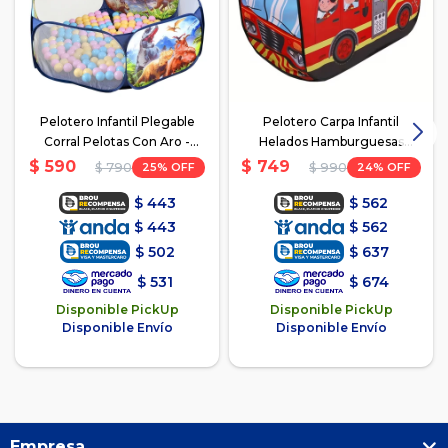
Pelotero Infantil Plegable
Pelotero Carpa Infantil
Corral Pelotas Con Aro -
Helados Hamburguesas
Dinosaurio
Bomberos-El Rey - Bomberos
$
590
$
749
25
24
$
790
$
990
$
443
$
562
$
443
$
562
$
502
$
637
$
531
$
674
Disponible PickUp
Disponible PickUp
Disponible Envío
Disponible Envío
Empresa