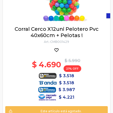
Corral Cerco X12uni Pelotero Pvc
40x60cm + Pelotas !
CMB001429
$
5.990
$
4.690
21
$
3.518
$
3.518
$
3.987
$
4.221
Este artículo está agotado.