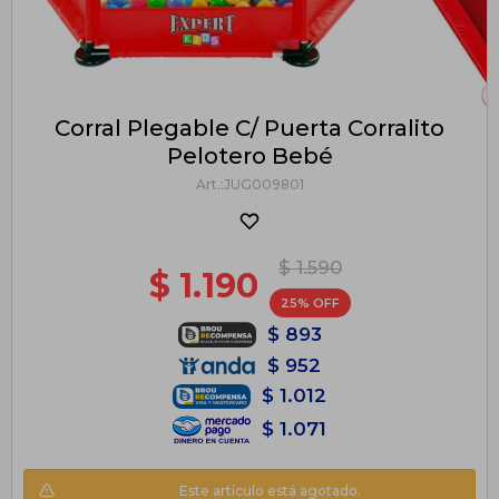
Corral Plegable C/ Puerta Corralito
Pelotero Bebé
JUG009801
$
1.590
$
1.190
25
$
893
$
952
$
1.012
$
1.071
Este artículo está agotado.