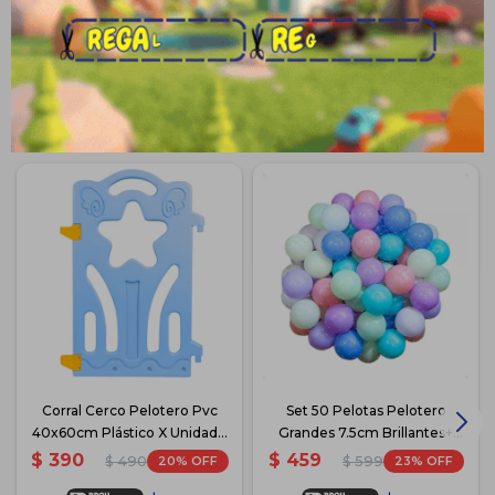
Medios de pago
Productos que te pueden interesar
Corral Cerco Pelotero Pvc
Set 50 Pelotas Pelotero
40x60cm Plástico X Unidad -
Grandes 7.5cm Brillantes+
Azul
Red - Pastel
$
390
$
459
20
23
$
490
$
599