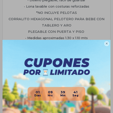
• Lona lavable con costuras reforzadas
*NO INCLUYE PELOTAS
CORRALITO HEXAGONAL PELOTERO PARA BEBE CON
TABLERO Y ARO
PLEGABLE CON PUERTA Y PISO
• Medidas aproximadas 1.30 x 1.10 mts

• Puerta con cierre y piso de lona
• Estructura metálica en caño cromado
• Mosquitero en laterales para ver hacia el interior
• Diseño plegable, fácil de guardar
• Lona lavable con costuras reforzadas.
*INCLUYE PELOTA DE BASKET DE REGALO
*NO INCLUYE PELOTAS
01
09
39
40
Planes de cuotas
Envíos