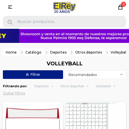
0

Home
Catálogo
Deportes
Otros deportes
Volleyball
VOLLEYBALL
Recomendados
Filtrando por:
Deportes
Otros deportes
Volleyball
Quitar filtros