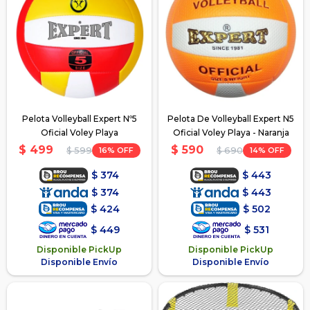
Pelota Volleyball Expert Nº5
Pelota De Volleyball Expert N5
Oficial Voley Playa
Oficial Voley Playa - Naranja
$
499
$
590
16
14
$
599
$
690
$
374
$
443
$
374
$
443
$
424
$
502
$
449
$
531
Disponible PickUp
Disponible PickUp
Disponible Envío
Disponible Envío