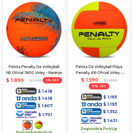
Pelota Penalty De Volleyball
Pelota De Volleyball Playa
N5 Oficial 3600 Voley - Naranja
Penalty XXI Oficial Voley -
Naranja
$
1.590
$
1.890
5
$
1.890
$
1.990
15
$
1.418
$
1.193
$
1.418
$
1.193
$
1.607
$
1.352
$
1.701
$
1.431
Disponible PickUp
Disponible PickUp