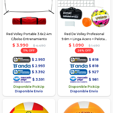
Red Volley Portable 3.6x2.4m
Red De Volley Profesional
C/bolso Entrenamiento
9.6m + Linga Acero + Pelota -
2
$
3.990
$
1.090
$
4.490
$
1.490
11
26
$
2.993
$
818
$
2.993
$
818
$
3.392
$
927
$
3.591
$
981
Disponible PickUp
Disponible PickUp
Disponible Envío
Disponible Envío