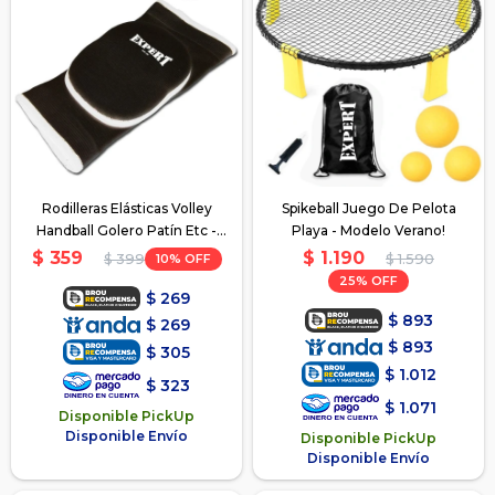
Rodilleras Elásticas Volley
Spikeball Juego De Pelota
Handball Golero Patín Etc -
Playa - Modelo Verano!
Negro
$
1.190
$
359
10
$
1.590
$
399
25
$
269
$
893
$
269
$
893
$
305
$
1.012
$
323
$
1.071
Disponible PickUp
Disponible Envío
Disponible PickUp
Disponible Envío