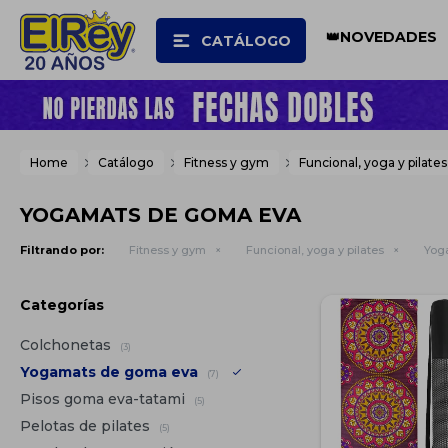
👑NOVEDADES
CATÁLOGO
Home
Catálogo
Fitness y gym
Funcional, yoga y pilates
YOGAMATS DE GOMA EVA
Filtrando por:
Fitness y gym
Funcional, yoga y pilates
Yog
Categorías
Colchonetas
(3)
Yogamats de goma eva
(7)
Pisos goma eva-tatami
(5)
Pelotas de pilates
(5)