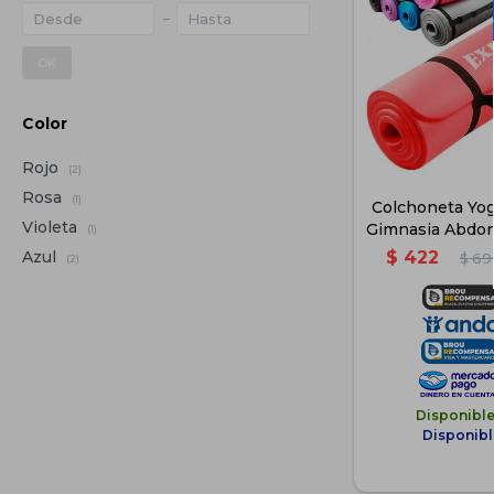
OK
Color
Rojo
(2)
Rosa
(1)
Colchoneta Yog
Violeta
Gimnasia Abdo
(1)
- Ro
$
422
Azul
$
69
(2)
Disponibl
Disponibl