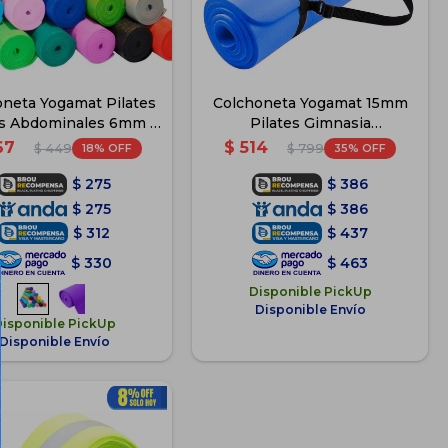
neta Yogamat Pilates
Colchoneta Yogamat 15mm
ss Abdominales 6mm -
Pilates Gimnasia
Azul
Abdominales - Azul
67
$
514
18
35
$
449
$
799
$
275
$
386
$
275
$
386
$
312
$
437
$
330
$
463
Disponible PickUp
Disponible Envío
Disponible PickUp
Disponible Envío