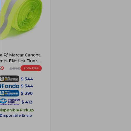
ta P/ Marcar Cancha
mts Elástica Fluor
a/noche - Amarillo
59
23
$
599
$
344
$
344
$
390
$
413
Disponible PickUp
Disponible Envío