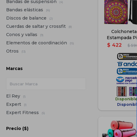
Bandas de suspensión
(4)
Bandas elásticas
(16)
Discos de balance
(2)
Cuerdas de saltar y crossfit
(8)
Colchoneta
Conos y vallas
(9)
Estampada Pil
Elementos de coordinación
Fitness - 
(15)
$
422
$
59
Otros
(13)
Marcas
El Rey
(1)
Disponibl
Expert
Disponibl
(1)
Expert Fitness
(5)
Precio
($)