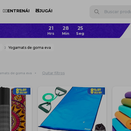
🏋️‍♂️ENTRENÁ!
🧸JUGÁ!
21
28
24
Yogamats de goma eva
Quitar filtros
amats de goma eva