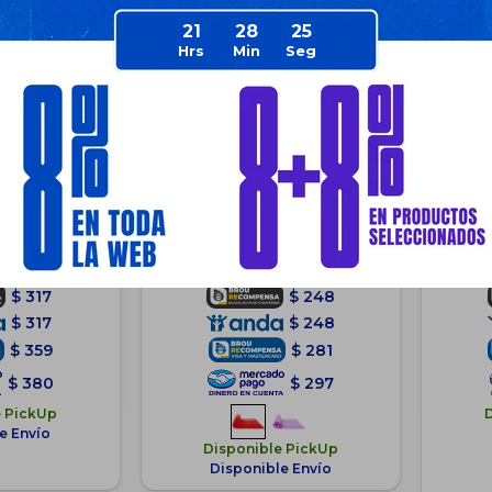
21
28
24
amat Pilates
Colchoneta Yogamat Pilates
Cin
minales 10mm
Gimnasia Abdominales 3mm
25
jo
- Roja
Dí
$
330
$
4
38
17
0
$
399
$
317
$
248
$
317
$
248
$
359
$
281
$
380
$
297
e PickUp
e Envío
Disponible PickUp
Disponible Envío