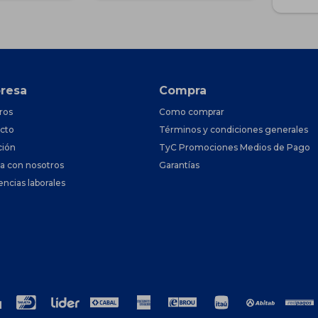
resa
Compra
ros
Como comprar
cto
Términos y condiciones generales
ción
TyC Promociones Medios de Pago
ja con nosotros
Garantías
encias laborales