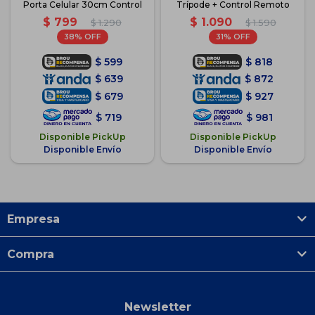
Porta Celular 30cm Control
Trípode + Control Remoto
$
799
$
1.090
$
1.290
$
1.590
38
31
$
599
$
818
$
639
$
872
$
679
$
927
$
719
$
981
Disponible PickUp
Disponible PickUp
Disponible Envío
Disponible Envío
Empresa
Compra
Newsletter