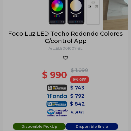
Foco Luz LED Techo Redondo Colores
C/control App
ELE001007-BL
$
1.090
$
990
9
$
743
$
792
$
842
$
891
Disponible PickUp
Disponible Envío