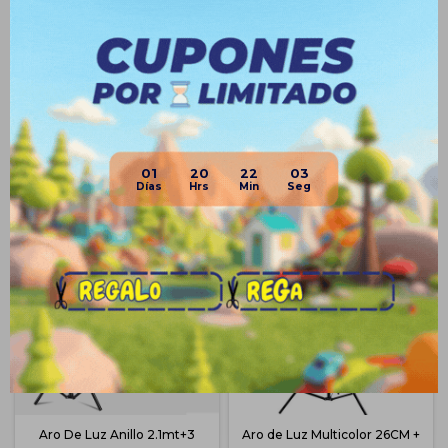
Medios de pago
01
20
22
02
Productos que te pueden interesar
Aro De Luz Anillo 2.1mt+3
Aro de Luz Multicolor 26CM +