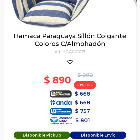
Hamaca Paraguaya Sillón Colgante
Colores C/Almohadón
HOG001017
$
990
$
890
10
$
668
$
668
$
757
$
801
Disponible PickUp
Disponible Envío