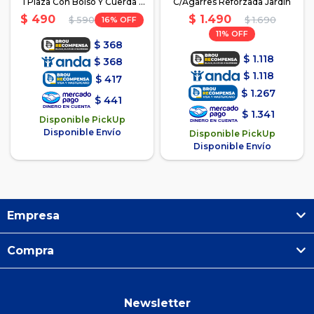
1 Plaza Con Bolso Y Cuerda -
C/Agarres Reforzada Jardín
Azul y Verde
$
1.490
$
490
16
$
1.690
$
590
11
$
368
$
1.118
$
368
$
1.118
$
417
$
1.267
$
441
$
1.341
Disponible PickUp
Disponible Envío
Disponible PickUp
Disponible Envío
Empresa
Compra
Newsletter