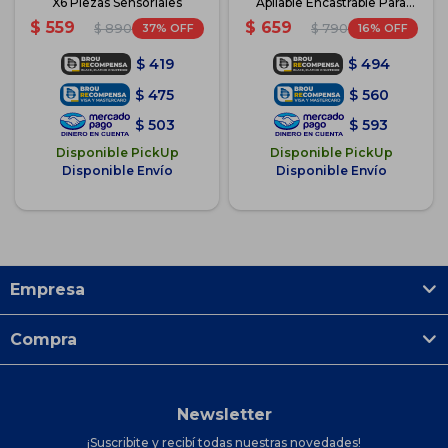
X6 Piezas Sensoriales
Apilable Encastrable Para
Bebé
$
559
$
659
37
16
$
890
$
790
$
419
$
494
$
475
$
560
$
503
$
593
Disponible PickUp
Disponible PickUp
Disponible Envío
Disponible Envío
Empresa
Compra
Newsletter
¡Suscribite y recibí todas nuestras novedades!