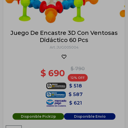
Juego De Encastre 3D Con Ventosas
Didáctico 60 Pcs
JUG005004
$
790
$
690
12
$
518
$
587
$
621
Disponible PickUp
Disponible Envío