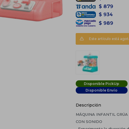
$
879
$
934
$
989
Este artículo está agot
Disponible PickUp
Disponible Envío
Descripción
MÁQUINA INFANTIL GRÚA
CON SONIDO
• Experimenta la diversión 