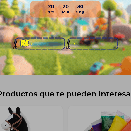
- 1 tapa de conejito
20
20
29
- 1 destornillador
• Nota: se debe abrir la g
su primer uso.
Planes de cuotas
Envíos
Medios de pago
Productos que te pueden interesa