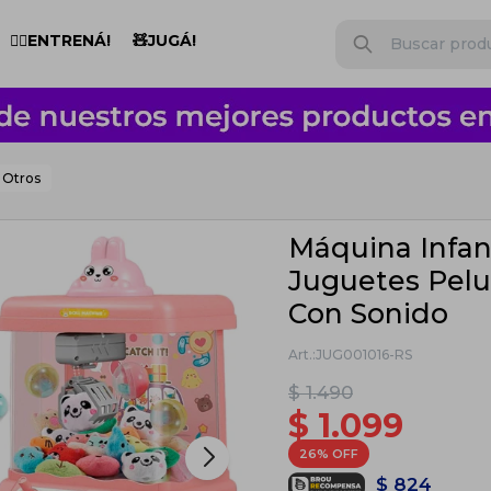
🏋️‍♂️ENTRENÁ!
🧸JUGÁ!
Otros
Máquina Infan
Juguetes Pel
Con Sonido
JUG001016-RS
$
1.490
$
1.099
26
$
824