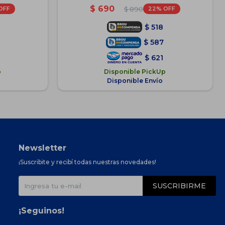
$
690
22
$
890
$
518
$
587
$
621
p
Disponible PickUp
Disponible Envío
Newsletter
¡Suscribite y recibí todas nuestras novedades!
SUSCRIBIRME
¡Seguinos!