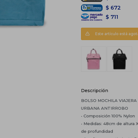
$
672
$
711
Este artículo está agot
Descripción
BOLSO MOCHILA VIAJERA
URBANA ANTIRROBO
• Composición 100% Nylon
• Medidas: 48cm de altura
de profundidad