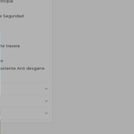
incipal
de Seguridad
rte trasera
or
sistente Anti desgarre