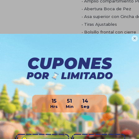
• Amplio compartimiento Pr
• Abertura Boca de Pez
• Asa superior con Cincha 
• Tiras Ajustables
• Bolsillo frontal con cierre

• Dos bolsillos laterales
• Bolsillo Antirrobo en la pa
• Logo frontal EVERLAST
• Organizadores en el interi
• Confeccionada en tela Re
• Sistema Air Fluid
Planes de cuotas
15
51
13
Envíos
Medios de pago