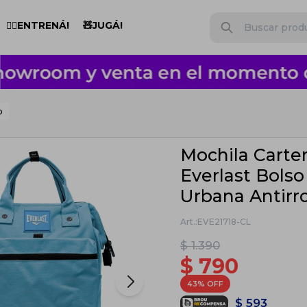
🏋️‍♂️ENTRENÁ!
🧸JUGÁ!
o
Mochila Carte
Everlast Bols
Urbana Antirr
EVE21718-CL
$
1.390
$
790
43
$
593