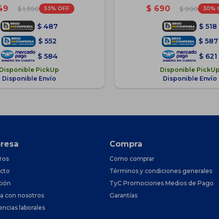
49
$
690
53
30
$
1.390
$
990
$
487
$
518
$
552
$
587
$
584
$
621
Disponible PickUp
Disponible PickU
Disponible Envío
Disponible Envío
resa
Compra
ros
Como comprar
cto
Términos y condiciones generales
ción
TyC Promociones Medios de Pago
ja con nosotros
Garantías
encias laborales