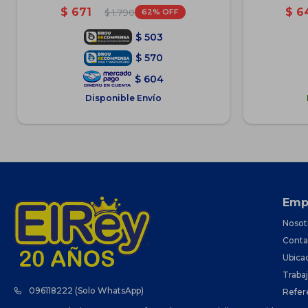
$
671
$
6
62
$
1.790
$
503
$
570
$
604
Disponible Envío
Emp
Nosot
Conta
Ubica
Traba
096118222 (Solo WhatsApp)
Refer