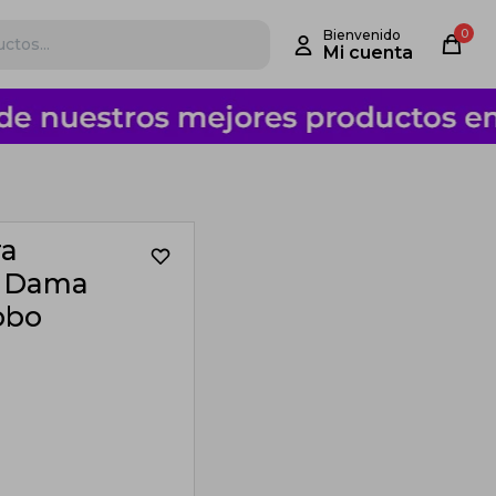
0
ra
o Dama
obo