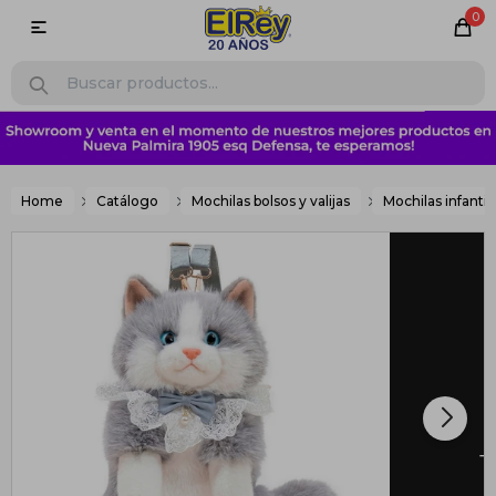
0

Home
Catálogo
Mochilas bolsos y valijas
Mochilas infantil