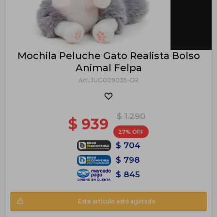
Mochila Peluche Gato Realista Bolso
Animal Felpa
JUG009035-GR
$
1.290
$
939
27
$
704
$
798
$
845
Este artículo está agotado.