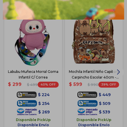
Labubu Muñeca Morral Goma
Mochila Infantil Niño Capibara
Infantil C/ Correa
Carpincho Escolar 40cm -
Marron
$
299
$
599
40
39
$
499
$
990
$
224
$
449
$
254
$
509
$
269
$
539
Disponible PickUp
Disponible PickUp
Disponible Envío
Disponible Envío