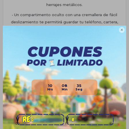
herrajes metálicos.
• Un compartimento oculto con una cremallera de fácil
deslizamiento te permitirá guardar tu teléfono, cartera,
llaves o pequeños cosméticos.

• Capacidad aproximada de 3L.
• Dimensiones: 35cm (alto)
Planes de cuotas
Envíos
10
08
35
Medios de pago
Productos que te pueden interesar