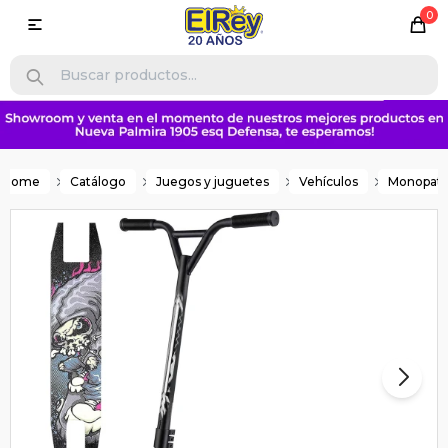
0

Home
Catálogo
Juegos y juguetes
Vehículos
Monopati