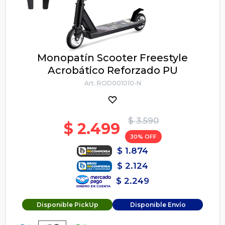
Monopatín Scooter Freestyle
Acrobático Reforzado PU
ROD001010-N
$
3.590
$
2.499
30
$
1.874
$
2.124
$
2.249
Disponible PickUp
Disponible Envío