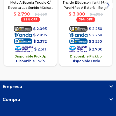
Moto A Batería Triciclo C/
Triciclo Eléctrico Infantil Moto
Reversa Luz Sonido Música -
Para Niños A Batería - Beige
Blanco
$
2.790
$
3.000
$
3.590
$
4.990
22
39
$
2.093
$
2.250
$
2.093
$
2.250
$
2.372
$
2.550
$
2.511
$
2.700
Disponible PickUp
Disponible PickUp
Disponible Envío
Disponible Envío
Empresa
Compra