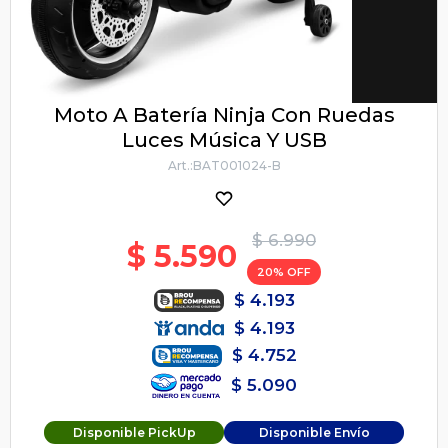
Moto A Batería Ninja Con Ruedas
Luces Música Y USB
BAT001024-B
$
6.990
$
5.590
20
$
4.193
$
4.193
$
4.752
$
5.090
Disponible PickUp
Disponible Envío