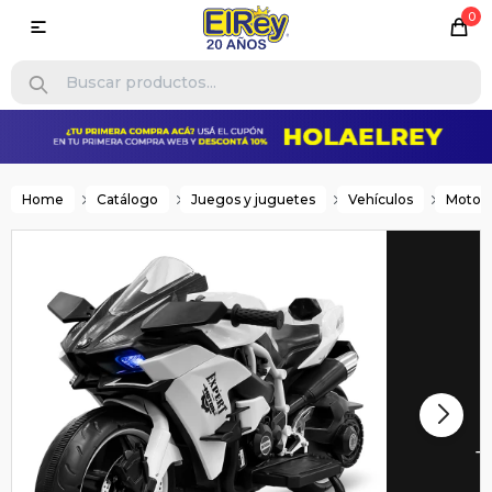
0

Home
Catálogo
Juegos y juguetes
Vehículos
Motos