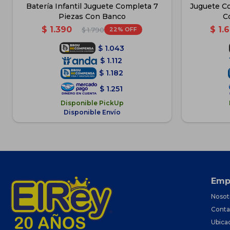
Batería Infantil Juguete Completa 7
Juguete Co
Piezas Con Banco
C
$
1.390
$
1.
22
$
1.790
$
1.043
$
1.112
$
1.182
$
1.251
Disponible PickUp
Disponible Envío
Emp
Nosot
Conta
Ubica