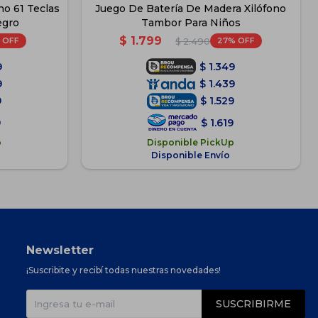
no 61 Teclas
Juego De Batería De Madera Xilófono
egro
Tambor Para Niños
$
1.799
27
$
2.490
9
$
1.349
9
$
1.439
9
$
1.529
9
$
1.619
p
Disponible PickUp
Disponible Envío
Newsletter
¡Suscribite y recibí todas nuestras novedades!
SUSCRIBIRME