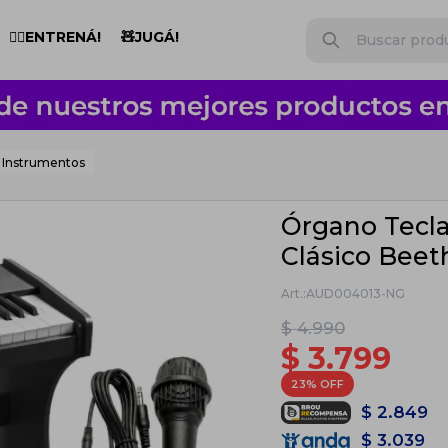
🏋️‍♂️ENTRENÁ!
🧸JUGÁ!
Instrumentos
Órgano Tecl
Clásico Bee
AUD004013-NG
$
4.990
$
3.799
23
$
2.849
$
3.039