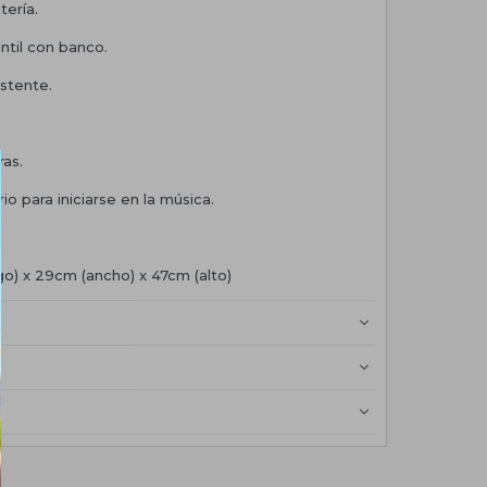
tería.
ntil con banco.
istente.
ras.
io para iniciarse en la música.
go) x 29cm (ancho) x 47cm (alto)