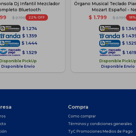
nsola Dj Infantil Mezclador
Órgano Musical Teclado Pia
ompleto Bluetooth
Mozart Español - N
699
$
1.799
22
18
$
2.190
$
2.199
$
1.274
$
1.34
$
1.359
$
1.43
$
1.444
$
1.52
$
1.529
$
1.61
Disponible PickUp
Disponible PickU
Disponible Envío
Disponible Envío
resa
Compra
ros
Como comprar
cto
Términos y condiciones generales
ción
TyC Promociones Medios de Pago