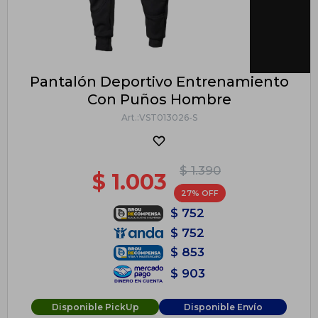
Pantalón Deportivo Entrenamiento
Con Puños Hombre
VST013026-S
$
1.390
$
1.003
27
$
752
$
752
$
853
$
903
Disponible PickUp
Disponible Envío