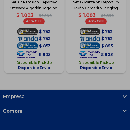
Set X2 Pantalón Deportivo
SetX2 Pantalón Deportivo
Uzspace Algodón Jogging
Puño Corderito Jogging
Unisex - NGO
$
1.003
$
1.003
$
1.690
$
1.690
40
40
$
752
$
752
$
752
$
752
$
853
$
853
$
903
$
903
Disponible PickUp
Disponible PickUp
Disponible Envío
Disponible Envío
Empresa
Compra