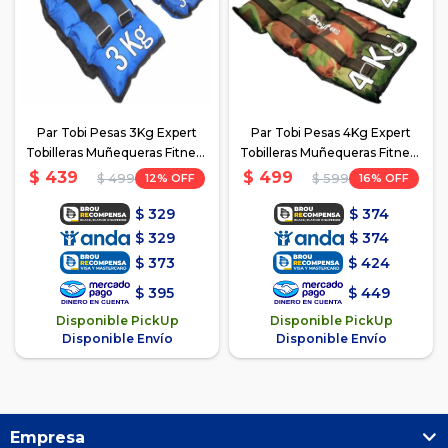
Par Tobi Pesas 3Kg Expert
Par Tobi Pesas 4Kg Expert
Tobilleras Muñequeras Fitness
Tobilleras Muñequeras Fitness
Running C/ Doble Velcro
Running C/ Doble Velcro -
$
439
$
499
12
16
$
499
$
599
Verde
$
329
$
374
$
329
$
374
$
373
$
424
$
395
$
449
Disponible PickUp
Disponible PickUp
Disponible Envío
Disponible Envío
Empresa