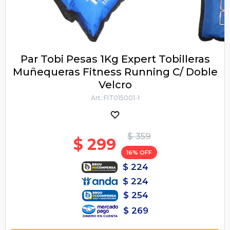
Par Tobi Pesas 1Kg Expert Tobilleras
Muñequeras Fitness Running C/ Doble
Velcro
FIT015001-1
$
359
$
299
16
$
224
$
224
$
254
$
269