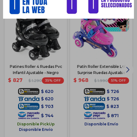
Patines Roller 4 Ruedas Pvc
Patín Roller Extensible Lol
Infantil Ajustable - Negro
Surprise Ruedas Ajustable
$
827
$
968
35
51
$
1.290
$
1.990
$
620
$
726
$
620
$
726
$
703
$
823
$
744
$
871
Disponible PickUp
Disponible Envío
Disponible Envío