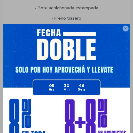
• Bota acolchonada estampada
• Freno trasero
• Disponibles en color rosado y en color azul

• Extensibles talle XS (26 al 29) y S (30 al 33)
Planes de cuotas
Envíos
Medios de pago
05
30
46
Productos que te pueden interesar