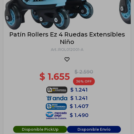
Patín Rollers Ez 4 Ruedas Extensibles
Niño
ROL012001-A
$
2.590
$
1.655
36
$
1.241
$
1.241
$
1.407
$
1.490
Disponible PickUp
Disponible Envío