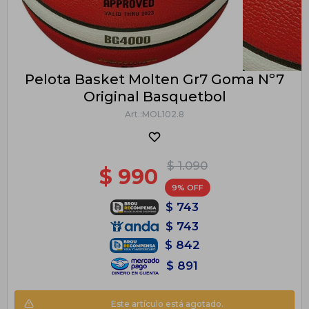
Pelota Basket Molten Gr7 Goma Nº7
Original Basquetbol
MOL102.8
$
1.090
$
990
9
$
743
$
743
$
842
$
891
Este artículo está agotado.