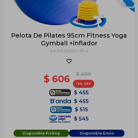
Pelota De Pilates 95cm Fitness Yoga
Gymball +inflador
FIT023001-95-A
$
699
$
606
13
$
455
$
455
$
515
$
545
Disponible PickUp
Disponible Envío