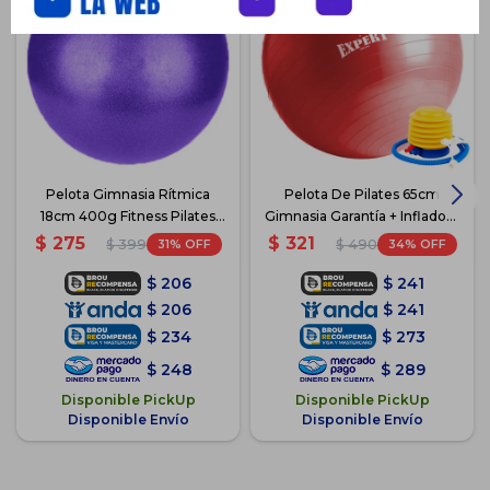
Pelota Gimnasia Rítmica
Pelota De Pilates 65cm
18cm 400g Fitness Pilates
Gimnasia Garantía + Inflador -
Gym
Rojo
$
275
$
321
31
34
$
399
$
490
$
206
$
241
$
206
$
241
$
234
$
273
$
248
$
289
Disponible PickUp
Disponible PickUp
Disponible Envío
Disponible Envío