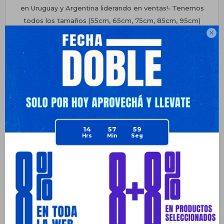
en Uruguay y Argentina liderando en ventas!• Tenemos
todos los tamaños (55cm, 65cm, 75cm, 85cm, 95cm)
*COLORES ALEATORIOS, SE ENVÍAN SUJETOS A

DISPONIBILIDAD DE STOCK
Planes de cuotas
Envíos
Medios de pago
14
57
58
Productos que te pueden interesar