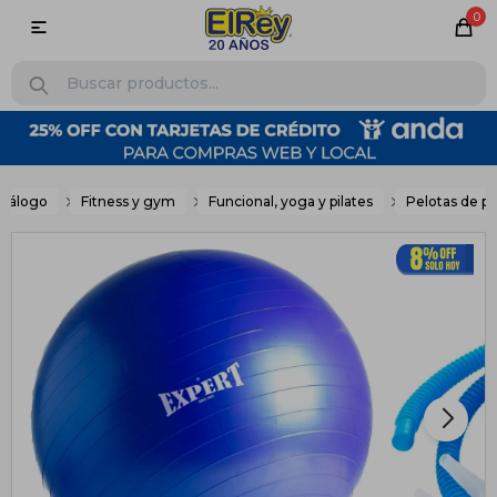
0

atálogo
Fitness y gym
Funcional, yoga y pilates
Pelotas de pi