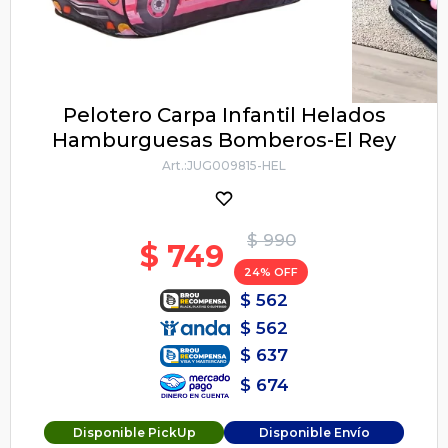
Pelotero Carpa Infantil Helados
Hamburguesas Bomberos-El Rey
JUG009815-HEL
$
990
$
749
24
$
562
$
562
$
637
$
674
Disponible PickUp
Disponible Envío