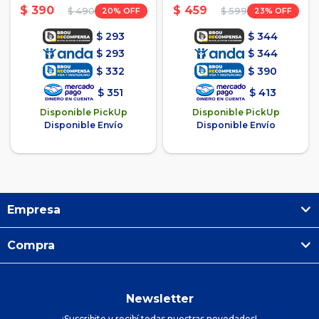
Azul
Red - Pastel
$
390
$
459
20
23
$
490
$
599
$
293
$
344
$
293
$
344
$
332
$
390
$
351
$
413
Disponible PickUp
Disponible PickUp
Disponible Envío
Disponible Envío
Empresa
Compra
Newsletter
¡Suscribite y recibí todas nuestras novedades!