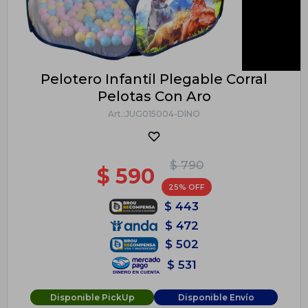
Pelotero Infantil Plegable Corral
Pelotas Con Aro
JUG015004-DINO
$
790
$
590
25
$
443
$
472
$
502
$
531
Disponible PickUp
Disponible Envío