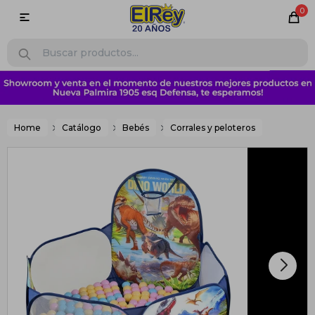
0

Home
Catálogo
Bebés
Corrales y peloteros