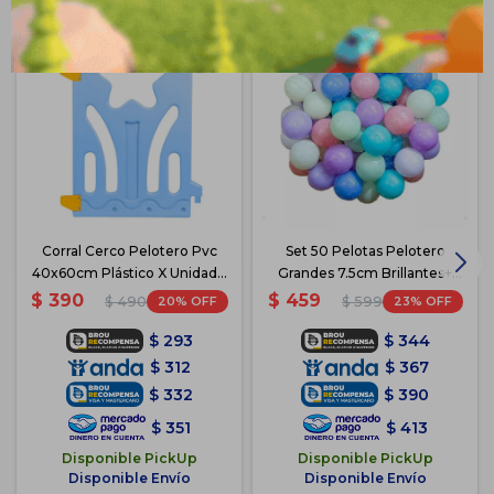
Corral Cerco Pelotero Pvc
Set 50 Pelotas Pelotero
40x60cm Plástico X Unidad -
Grandes 7.5cm Brillantes+
Azul
Red - Pastel
$
390
$
459
20
23
$
490
$
599
$
293
$
344
$
312
$
367
$
332
$
390
$
351
$
413
Disponible PickUp
Disponible PickUp
Disponible Envío
Disponible Envío