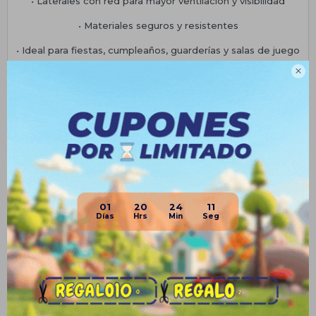
• Laterales con red para mayor ventilación y visibilidad
• Materiales seguros y resistentes
• Ideal para fiestas, cumpleaños, guarderías y salas de juego

* No incluye pelotas
Planes de cuotas
Envíos
Medios de pago
01
20
24
11
Productos que te pueden interesar