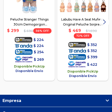
Peluche Stranger Things
Labubu Have A Seat Muñeca
30cm Demogorgon
Original Peluche Sorpresa
Personajes - 1
$
469
$
299
56
$
1.690
$
690
72
$
224
$
352
$
224
$
352
$
254
$
399
$
269
$
422
Disponible PickUp
Disponible Envío
Disponible PickUp
Disponible Envío
Empresa