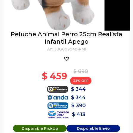
Peluche Animal Perro 25cm Realista
Infantil Apego
JUG009040-PM1
$
690
$
459
33
$
344
$
344
$
390
$
413
Disponible PickUp
Disponible Envío