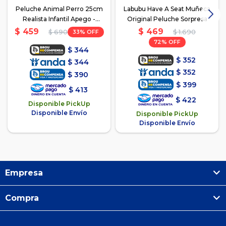
Peluche Animal Perro 25cm
Labubu Have A Seat Muñeca
Realista Infantil Apego -
Original Peluche Sorpresa
Beagle
$
469
$
459
33
$
1.690
$
690
72
$
344
$
352
$
344
$
352
$
390
$
399
$
413
$
422
Disponible PickUp
Disponible Envío
Disponible PickUp
Disponible Envío
Empresa
Compra