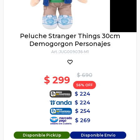
Peluche Stranger Things 30cm
Demogorgon Personajes
JUG009036-M1
$
690
$
299
56
$
224
$
224
$
254
$
269
Disponible PickUp
Disponible Envío