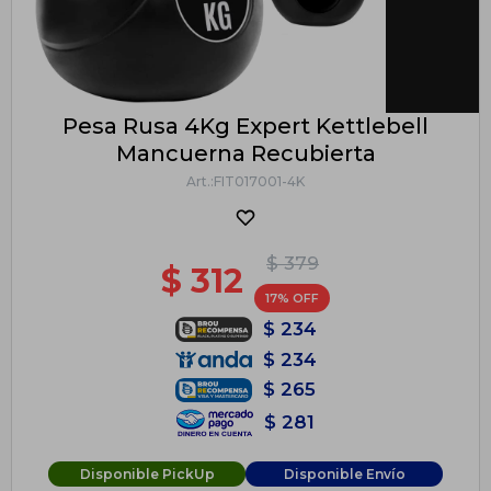
Pesa Rusa 4Kg Expert Kettlebell
Mancuerna Recubierta
FIT017001-4K
$
379
$
312
17
$
234
$
234
$
265
$
281
Disponible PickUp
Disponible Envío