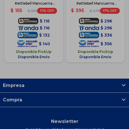
Kettlebell Mancuerna
Kettlebell Mancuerna
Recubierta
Recubierta
$
155
$
395
17
17
$
189
$
479
$
116
$
296
$
116
$
296
$
132
$
336
$
140
$
356
Disponible PickUp
Disponible PickUp
Disponible Envío
Disponible Envío
Empresa
Compra
Newsletter