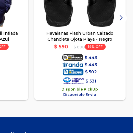
 Inflada
Havaianas Flash Urban Calzado
 Azul
Chancleta Ojota Playa - Negro
$
590
14
$
690
$
443
$
443
$
502
$
531
p
Disponible PickUp
Disponible Envío