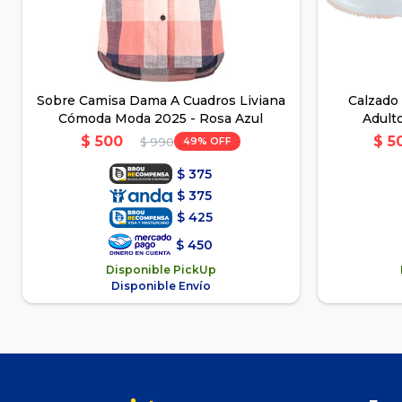
Sobre Camisa Dama A Cuadros Liviana
Calzado
Cómoda Moda 2025 - Rosa Azul
Adult
$
500
$
5
49
$
990
$
375
$
375
$
425
$
450
Disponible PickUp
Disponible Envío