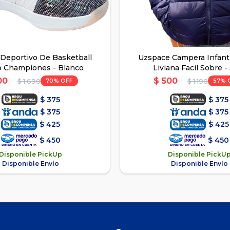
 Deportivo De Basketball
Uzspace Campera Infantil
o Championes - Blanco
Liviana Facil Sobre -
00
$
500
70
57
$
1.690
$
1.190
$
375
$
375
$
375
$
375
$
425
$
425
$
450
$
450
Disponible PickUp
Disponible PickU
Disponible Envío
Disponible Envío