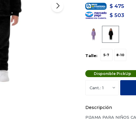
$
475
$
503
5-7
8-10
Talle:
Disponible PickUp
1
Descripción
PIJAMA PARA NIÑOS C