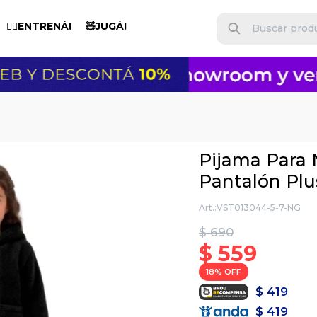
🏋️‍♂️ENTRENÁ!
🧸JUGÁ!
Pijama Para 
Pantalón Plus
VST013044-5-7-NG
$
690
$
559
18
$
419
$
419