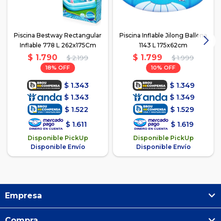
Piscina Bestway Rectangular
Piscina Inflable Jilong Ballena
Inflable 778 L 262x175Cm
1143 L 175x62cm
$
1.790
$
1.799
$
2.199
$
1.999
18
10
$
1.343
$
1.349
$
1.343
$
1.349
$
1.522
$
1.529
$
1.611
$
1.619
Disponible PickUp
Disponible PickUp
Disponible Envío
Disponible Envío
Empresa
Compra