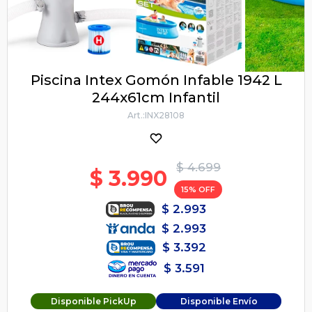
Piscina Intex Gomón Infable 1942 L
244x61cm Infantil
INX28108
$
4.699
$
3.990
15
$
2.993
$
2.993
$
3.392
$
3.591
Disponible PickUp
Disponible Envío